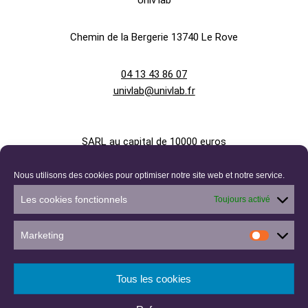
Univ’lab
Chemin de la Bergerie
13740 Le Rove
04 13 43 86 07
univlab@univlab.fr
SARL au capital de 10000 euros
Nous utilisons des cookies pour optimiser notre site web et notre service.
880 336 524 R.C.S. AIX-EN-PROVENCE
Les cookies fonctionnels
Toujours activé
Siret 880 336 524 00033
Marketing
Code NAF 4646Z
Tous les cookies