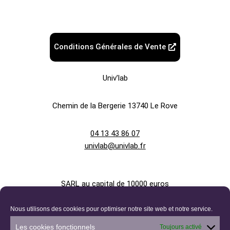
Conditions Générales de Vente
Univ’lab
Chemin de la Bergerie
13740 Le Rove
04 13 43 86 07
univlab@univlab.fr
SARL au capital de 10000 euros
Nous utilisons des cookies pour optimiser notre site web et notre service.
880 336 524 R.C.S. AIX-EN-PROVENCE
Les cookies fonctionnels
Toujours activé