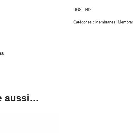
UGS :
ND
Catégories :
Membranes
,
Membra
es
e aussi…