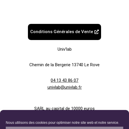
Conditions Générales de Vente
Univ’lab
Chemin de la Bergerie
13740 Le Rove
04 13 43 86 07
univlab@univlab.fr
SARL au capital de 10000 euros
Nous utilisons des cookies pour optimiser notre site web et notre service.
880 336 524 R.C.S. AIX-EN-PROVENCE