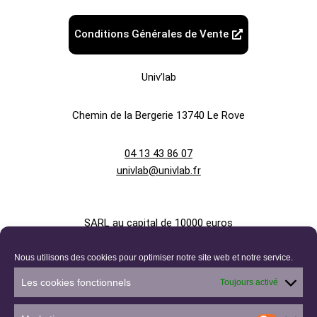
Conditions Générales de Vente
Univ’lab
Chemin de la Bergerie
13740 Le Rove
04 13 43 86 07
univlab@univlab.fr
SARL au capital de 10000 euros
Nous utilisons des cookies pour optimiser notre site web et notre service.
880 336 524 R.C.S. AIX-EN-PROVENCE
Les cookies fonctionnels
Toujours activé
Siret 880 336 524 00033